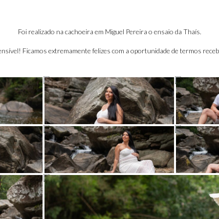
Foi realizado na cachoeira em Miguel Pereira o ensaio da Thaís.
ensível! Ficamos extremamente felizes com a oportunidade de termos recebid