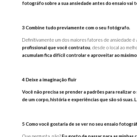
fotográfo sobre a sua ansiedade antes do ensaio vai te
3 Combine tudo previamente com o seu fotógrafo.
Definitivamente um dos maiores fatores de ansiedade é 
profissional que você contratou
, desde o local ao melh
acumulam fica difícil controlar e aproveitar ao máximo
4 Deixe a imaginação fluir
Você não precisa se prender a padrões para realizar o 
de um corpo, história e experiências que são só suas. L
5 Como você gostaria de se ver no seu ensaio fotográ
Que pergunta, não?
Eu gosto de passar para as minhas c