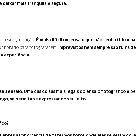
 deixar mais tranquila e segura.
a desorganização.
É mais difícil um ensaio que não tenha tido uma
or horário para fotografarem.
Imprevistos nem sempre são ruins de
 a experiência.
seu ensaio.
Uma das coisas mais legais do ensaio fotográfico é p
ogo, se permita se expressar do seu jeito.
fico?
lientes a importância de fazermos fotos onde elas se vejam do j