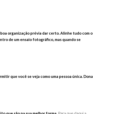
 boa organização prévia dar certo. Alinhe tudo com o
ntro de um ensaio fotográfico, mas quando se
ermitir que você se veja como uma pessoa única. Dona
eito que são na sua melhor forma.
Para que daqui a